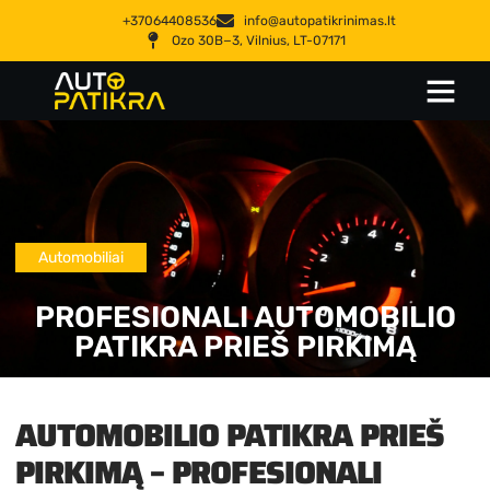
+37064408536
info@autopatikrinimas.lt
Ozo 30B−3, Vilnius, LT-07171
Automobiliai
PROFESIONALI AUTOMOBILIO
PATIKRA PRIEŠ PIRKIMĄ
AUTOMOBILIO PATIKRA PRIEŠ
PIRKIMĄ – PROFESIONALI