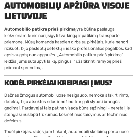
AUTOMOBILIŲ APŽIŪRA VISOJE
LIETUVOJE
Automobilio patikra prieš pirkimą
yra būtina paslauga
kiekvienam, kuris nori įsigyti tvarkingą ir patikimą transporto
priemonę. Mūsų komanda kasdien dirba su pirkėjais, kurie nenori
rizikuoti, bijo paslėptų defektų ir ieško profesionalios pagalbos, kad
apsisaugotų nuo apgaulės. „Automobilio patikra prieš pirkimą“
leidžia jums sutaupyti laiką, pinigus ir užsitikrinti ramybę prieš
priimant sprendimą.
KODĖL PIRKĖJAI KREIPIASI Į MUS?
Dažnas žmogus automobiliuose nesigaudo, nemoka atskirti rimtų
defektų, bijo atsuktos ridos ir nežino, kur gali slypėti brangūs
gedimai. Pardavėjai taip pat ne visada būna sąžiningi – neretai jie
stengiasi nuslėpti trūkumus, kosmetinius taisymus ar techninius
defektus.
Todėl pirkėjas, radęs jam tinkantį automobilį skelbimų portaluose