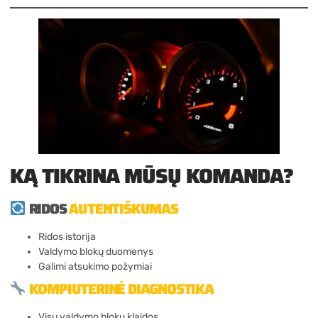
KĄ TIKRINA MŪSŲ KOMANDA?
RIDOS
AUTENTIŠKUMAS
Ridos istorija
Valdymo blokų duomenys
Galimi atsukimo požymiai
KOMPIUTERINĖ DIAGNOSTIKA
Visų valdymo blokų klaidos