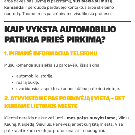
arba gavęs pasiūlymą iš pažįstamų,
susisiekia su
mūsų
komanda
ir perduoda pardavėjo kontaktus arba skelbimo
nuorodą. Tuomet mes pasirūpiname visu likusiu procesu.
KAIP VYKSTA AUTOMOBILIO
PATIKRA PRIEŠ PIRKIMĄ?
1. PIRMINĖ INFORMACIJA TELEFONU
Mūsų komanda susisiekia su pardavėju, išsiaiškina:
automobilio istoriją,
realią būklę,
svarbiausius aspektus, kuriuos būtina patikrinti vietoje.
2. ATVYKSTAME PAS PARDAVĖJĄ Į VIETĄ – BET
KURIAME LIETUVOS MIESTE
Klientui nereikia niekur važiuoti –
mes patys nuvykstame
į Vilnių,
Kauną, Klaipėdą, Šiaulius, Panevėžį ar bet kurį kitą miestą. Visa
patikra atliekama vietoje, profesionaliai ir nuodugniai.