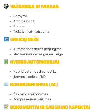
VAŽIUOKLĖ IR PAKABA
Šarnyrai
Amortizatoriai
Gumos
Trūkčiojimai ir laisvumai
GREIČIŲ DĖŽĖ
Automatinės dėžės perjungimai
Mechaninės dėžės garsai ir eiga
HYBRID AUTOMOBILIAI
Hybrid baterijos diagnostika
Įkrovos ir celės būklė
KONDICIONIERIUS (AC)
Šaldymo efektyvumas
Kompresoriaus veikimas
DOKUMENTAI IR SAUGUMO ASPEKTAI