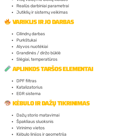
Realūs darbiniai parametrai
Jutiklių ir sistemų veikimas
VARIKLIS IR JO DARBAS
Cilindrų darbas
Purkštukai
Alyvos nuotėkiai
Grandinės / diržo būklė
Slėgiai, temperatūros
APLINKOS TARŠOS ELEMENTAI
DPF filtras
Katalizatorius
EGR sistema
KĖBULO IR DAŽŲ TIKRINIMAS
Dažų storio matavimai
Špakliaus sluoksnis
Virinimo vietos
Kėbulo linijos ir geometrija