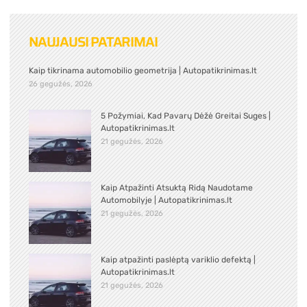
NAUJAUSI PATARIMAI
Kaip tikrinama automobilio geometrija | Autopatikrinimas.lt
26 gegužės, 2026
5 Požymiai, Kad Pavarų Dėžė Greitai Suges |
Autopatikrinimas.lt
21 gegužės, 2026
Kaip Atpažinti Atsuktą Ridą Naudotame
Automobilyje | Autopatikrinimas.lt
21 gegužės, 2026
Kaip atpažinti paslėptą variklio defektą |
Autopatikrinimas.lt
21 gegužės, 2026