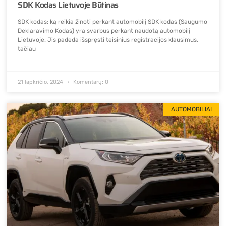
SDK Kodas Lietuvoje Būtinas
SDK kodas: ką reikia žinoti perkant automobilį SDK kodas (Saugumo
Deklaravimo Kodas) yra svarbus perkant naudotą automobilį
Lietuvoje. Jis padeda išspręsti teisinius registracijos klausimus,
tačiau
21 lapkričio, 2024
Komentarų: 0
AUTOMOBILIAI