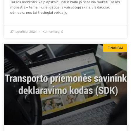
Taršos mokestis: kaip apskaičiuoti ir kada jo nereikia mokėti Taršos
mokestis – tema, kuriai daugelis vairuotojų skiria vis daugiau
dėmesio, nes tai tiesiogiai veikia jų
27 lapkričio, 2024
Komentarų: 0
FINANSAI