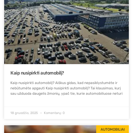
Kaip nusipirkti automobilį?
Kaip nusipirkti automobilį? Aiškus gidas, kad nepasiklystumėte ir
nebūtumėte apgauti Kaip nusipirkti automobilį? Tai klausimas, kurį
sau užduoda daugelis žmonių, ypač tie, kurie automobiliuose neturi
18 gruodžio, 2025
Komentarų: 0
AUTOMOBILIAI