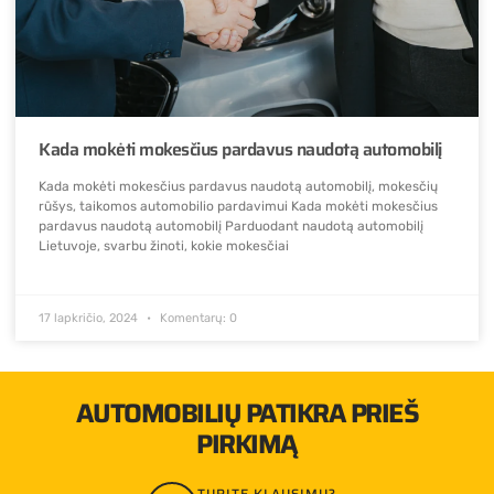
Kada mokėti mokesčius pardavus naudotą automobilį
Kada mokėti mokesčius pardavus naudotą automobilį, mokesčių
rūšys, taikomos automobilio pardavimui Kada mokėti mokesčius
pardavus naudotą automobilį Parduodant naudotą automobilį
Lietuvoje, svarbu žinoti, kokie mokesčiai
17 lapkričio, 2024
Komentarų: 0
AUTOMOBILIŲ PATIKRA PRIEŠ
PIRKIMĄ
TURITE KLAUSIMŲ?