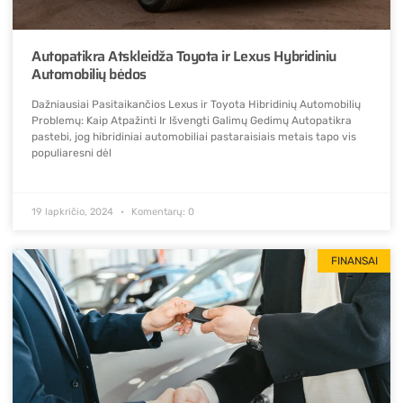
Autopatikra Atskleidža Toyota ir Lexus Hybridiniu
Automobilių bėdos
Dažniausiai Pasitaikančios Lexus ir Toyota Hibridinių Automobilių
Problemų: Kaip Atpažinti Ir Išvengti Galimų Gedimų Autopatikra
pastebi, jog hibridiniai automobiliai pastaraisiais metais tapo vis
populiaresni dėl
19 lapkričio, 2024
Komentarų: 0
FINANSAI