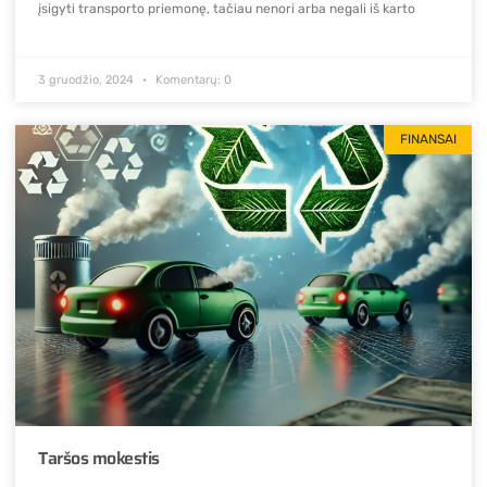
įsigyti transporto priemonę, tačiau nenori arba negali iš karto
3 gruodžio, 2024
Komentarų: 0
FINANSAI
Taršos mokestis