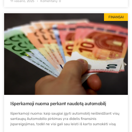
11 vasario, 2025
Komentarų: 0
FINANSAI
Išperkamoji nuoma perkant naudotą automobilį
Išperkamoji nuoma: kaip saugiai įgyti automobilį neišleidžiant visų
santaupų Automobilio pirkimas yra didelis finansinis
įspareigojimas, todėl ne visi gali sau leisti iš karto sumokėti visą