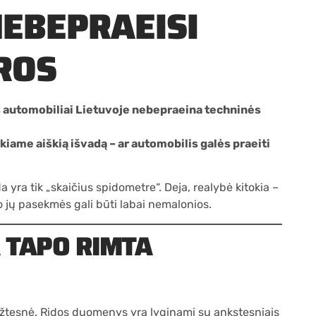
NEBEPRAEISI
ROS
os automobiliai Lietuvoje nebepraeina techninės
kiame aiškią išvadą – ar automobilis galės praeiti
a yra tik „skaičius spidometre“. Deja, realybė kitokia –
 o jų pasekmės gali būti labai nemalonios.
 TAPO RIMTA
iežtesnė. Ridos duomenys yra lyginami su ankstesniais