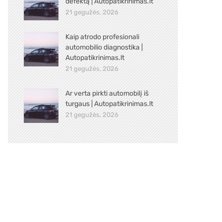
defektą | Autopatikrinimas.lt
21 gegužės, 2026
Kaip atrodo profesionali
automobilio diagnostika |
Autopatikrinimas.lt
21 gegužės, 2026
Ar verta pirkti automobilį iš
turgaus | Autopatikrinimas.lt
21 gegužės, 2026