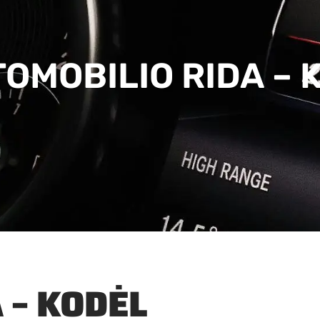
MOBILIO RIDA – K
 – KODĖL