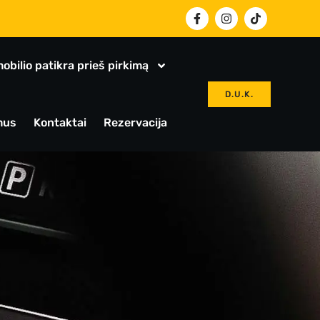
obilio patikra prieš pirkimą
D.U.K.
mus
Kontaktai
Rezervacija