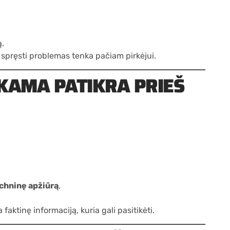
ą
.
o spręsti problemas tenka pačiam pirkėjui.
EKAMA PATIKRA PRIEŠ
echninę apžiūrą
,
ktinę informaciją, kuria gali pasitikėti.