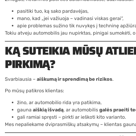
pasitiki tuo, ką sako pardavėjas,
mano, kad „jei važiuoja – vadinasi viskas gerai“,
apie problemas sužino tik nuvykęs į
techninę apžiūr
Tokiu atveju automobilis jau nupirktas, pinigai sumokėti, 
KĄ SUTEIKIA MŪSŲ ATLI
PIRKIMĄ?
Svarbiausia –
aiškumą ir sprendimą be rizikos
.
Po mūsų patikros klientas:
žino, ar automobilio rida yra patikima,
gauna
aiškią išvadą
, ar automobilis
galės praeiti t
gali ramiai spręsti – pirkti ar ieškoti kito varianto.
Mes nepaliekame dviprasmiškų atsakymų – klientas gauna fa