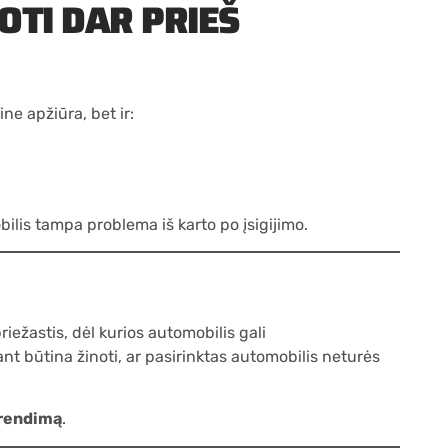
OTI DAR PRIEŠ
ne apžiūra, bet ir:
obilis tampa problema iš karto po įsigijimo.
priežastis, dėl kurios automobilis gali
nt būtina žinoti, ar pasirinktas automobilis neturės
prendimą
.