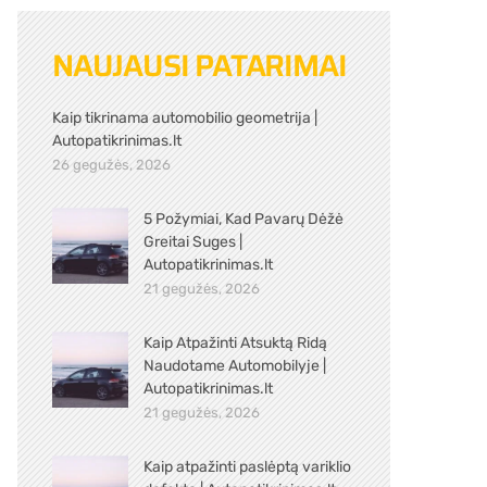
NAUJAUSI PATARIMAI
Kaip tikrinama automobilio geometrija |
Autopatikrinimas.lt
26 gegužės, 2026
5 Požymiai, Kad Pavarų Dėžė
Greitai Suges |
Autopatikrinimas.lt
21 gegužės, 2026
Kaip Atpažinti Atsuktą Ridą
Naudotame Automobilyje |
Autopatikrinimas.lt
21 gegužės, 2026
Kaip atpažinti paslėptą variklio