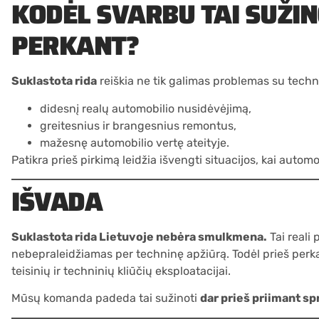
KODĖL SVARBU TAI SUŽIN
PERKANT?
Suklastota rida
reiškia ne tik galimas problemas su techni
didesnį realų automobilio nusidėvėjimą,
greitesnius ir brangesnius remontus,
mažesnę automobilio vertę ateityje.
Patikra prieš pirkimą leidžia išvengti situacijos, kai autom
IŠVADA
Suklastota rida Lietuvoje nebėra smulkmena.
Tai reali 
nebepraleidžiamas per techninę apžiūrą. Todėl prieš perka
teisinių ir techninių kliūčių eksploatacijai.
Mūsų komanda padeda tai sužinoti
dar prieš priimant s