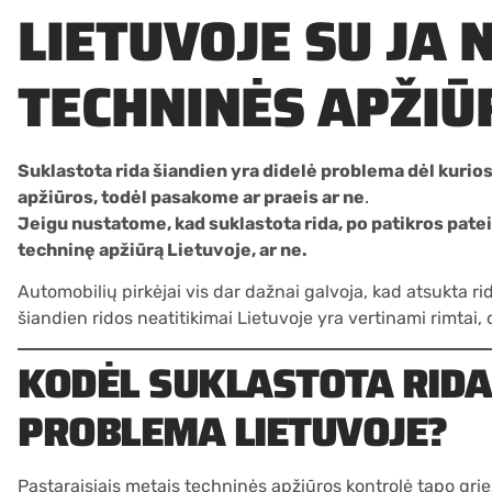
LIETUVOJE SU JA 
TECHNINĖS APŽIŪ
Suklastota rida šiandien yra didelė problema dėl kuri
apžiūros, todėl pasakome ar praeis ar ne
.
Jeigu nustatome, kad suklastota rida, po patikros patei
techninę apžiūrą Lietuvoje, ar ne.
Automobilių pirkėjai vis dar dažnai galvoja, kad atsukta rid
šiandien ridos neatitikimai Lietuvoje yra vertinami rimtai,
KODĖL SUKLASTOTA RIDA
PROBLEMA LIETUVOJE?
Pastaraisiais metais techninės apžiūros kontrolė tapo gr