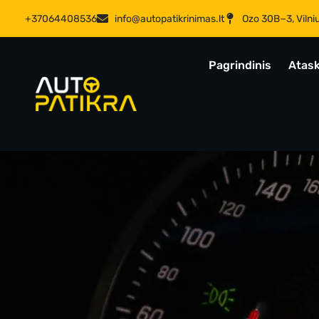
+37064408536
info@autopatikrinimas.lt
Ozo 30B−3, Vilni
Pagrindinis
Atask