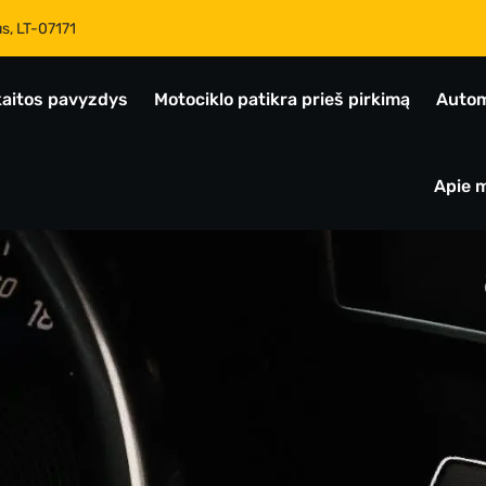
us, LT-07171
aitos pavyzdys
Motociklo patikra prieš pirkimą
Autom
Apie 