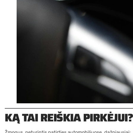
KĄ TAI REIŠKIA PIRKĖJUI?
Žmogus, neturintis patirties automobiliuose, dažniausiai: